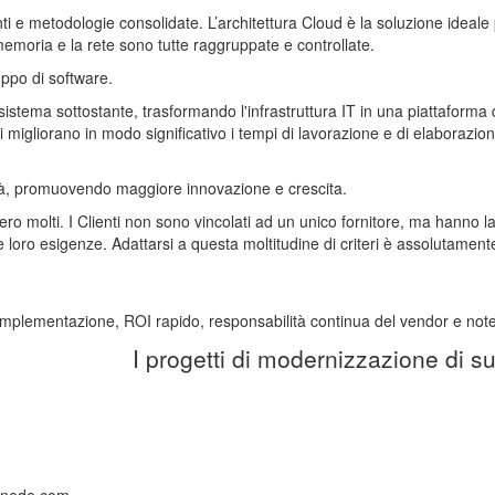
 e metodologie consolidate. L’architettura Cloud è la soluzione ideale 
 memoria e la rete sono tutte raggruppate e controllate.
ppo di software.
sistema sottostante, trasformando l'infrastruttura IT in una piattaforma 
li migliorano in modo significativo i tempi di lavorazione e di elaborazio
ilità, promuovendo maggiore innovazione e crescita.
o molti. I Clienti non sono vincolati ad un unico fornitore, ma hanno la
loro esigenze. Adattarsi a questa moltitudine di criteri è assolutamente
 implementazione, ROI rapido, responsabilità continua del vendor e notev
I progetti di modernizzazione di su