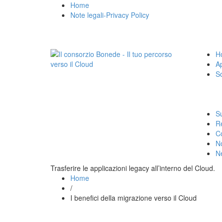
Home
Note legali-Privacy Policy
H
A
So
Su
R
Co
No
N
Trasferire le applicazioni legacy all’interno del Cloud.
Home
/
I benefici della migrazione verso il Cloud