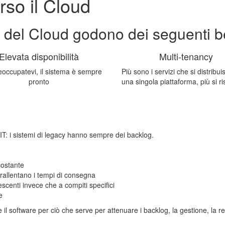
rso il Cloud
 del Cloud godono dei seguenti be
Elevata disponibilità
Multi-tenancy
occupatevi, il sistema è sempre
Più sono i servizi che si distribu
pronto
una singola piattaforma, più si r
IT: i sistemi di legacy hanno sempre dei backlog.
costante
e rallentano i tempi di consegna
rescenti invece che a compiti specifici
e
 il software per ciò che serve per attenuare i backlog, la gestione, la rev