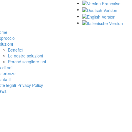
ome
pproccio
luzioni
Benefici
Le nostre soluzioni
Perché scegliere noi
 di noi
eferenze
ntatti
te legali-Privacy Policy
ews